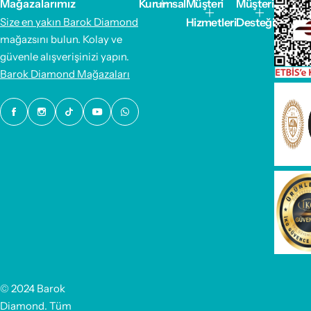
Mağazalarımız
Kurumsal
Müşteri
Müşteri
i
f
Size en yakın Barok Diamond
Hizmetleri
Desteği
y
i
mağazsını bulun. Kolay ve
a
y
güvenle alışverişinizi yapın.
t
a
ı
t
Barok Diamond Mağazaları
© 2024 Barok
Diamond. Tüm